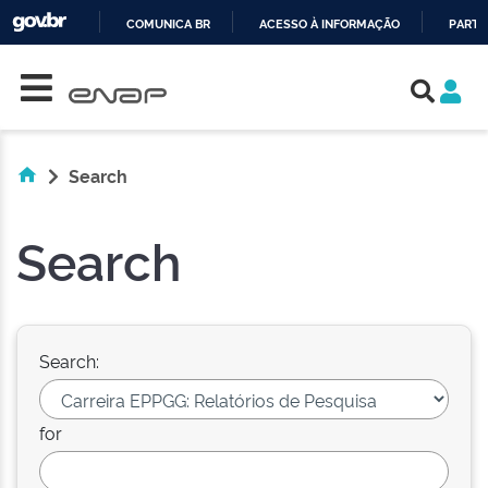
COMUNICA BR
ACESSO À INFORMAÇÃO
PARTI
Skip navigation
IR
PARA
O
CONTEÚDO
Search
Search
Search:
for