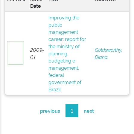
Date
Improving the
public
management
career: report for
the ministry of
2009-
Goldsworthy,
planning,
01
Diana
budgeting e
management,
federal
government of
Brazil
previous
1
next