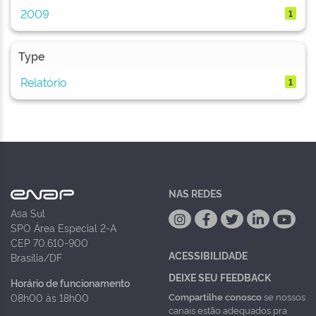
2009
1
Type
Relatório
1
NAS REDES
Asa Sul
SPO Área Especial 2-A
CEP 70.610-900
ACESSIBILIDADE
Brasília/DF
DEIXE SEU FEEDBACK
Horário de funcionamento
Compartilhe conosco
se nossos
08h00 às 18h00
canais estão adequados pra