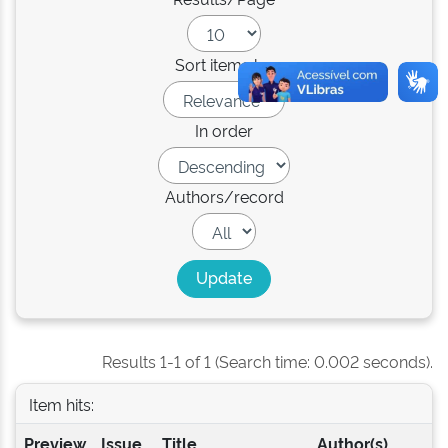
Sort items by
In order
Authors/record
Results 1-1 of 1 (Search time: 0.002 seconds).
Item hits:
Preview
Issue
Title
Author(s)