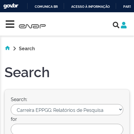
COMUNICA BR
ACESSO À INFORMAÇÃO
PARTI
Skip navigation
IR
PARA
O
CONTEÚDO
Search
Search
Search:
for