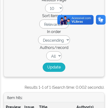
Sort items by
In order
Authors/record
Results 1-1 of 1 (Search time: 0.002 seconds).
Item hits:
Preview
Issue
Title
Author(s)