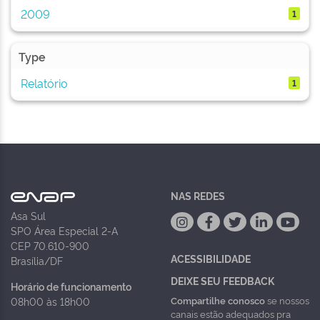
2009
1
Type
Relatório
1
NAS REDES
Asa Sul
SPO Área Especial 2-A
CEP 70.610-900
ACESSIBILIDADE
Brasília/DF
DEIXE SEU FEEDBACK
Horário de funcionamento
Compartilhe conosco
se nossos
08h00 às 18h00
canais estão adequados pra