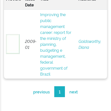
Date
Improving the
public
management
career: report for
the ministry of
2009-
Goldsworthy,
planning,
01
Diana
budgeting e
management,
federal
government of
Brazil
previous
1
next