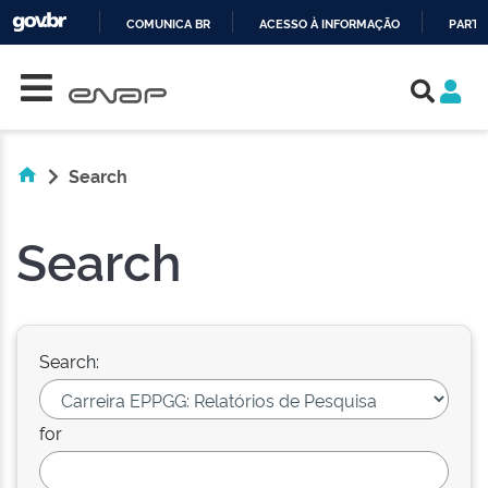
COMUNICA BR
ACESSO À INFORMAÇÃO
PARTI
Skip navigation
IR
PARA
O
CONTEÚDO
Search
Search
Search:
for