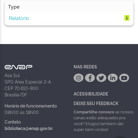
Type
Relatório
1
NAS REDES
Asa Sul
SPO Área Especial 2-A
CEP 70.610-900
ACESSIBILIDADE
Brasília/DF
DEIXE SEU FEEDBACK
Horário de funcionamento
Compartilhe conosco
se nossos
08h00 às 18h00
canais estão adequados pra
Contato
você? Elogios também são
biblioteca@enap.gov.br
super bem vindos!