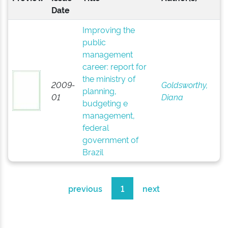
Date
Improving the
public
management
career: report for
the ministry of
2009-
Goldsworthy,
planning,
01
Diana
budgeting e
management,
federal
government of
Brazil
previous
1
next