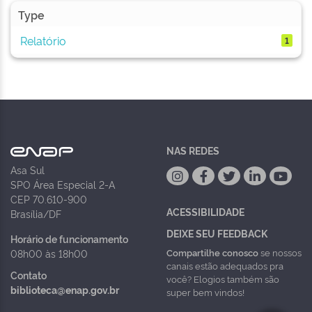
Type
Relatório
1
NAS REDES
Asa Sul
SPO Área Especial 2-A
CEP 70.610-900
ACESSIBILIDADE
Brasília/DF
DEIXE SEU FEEDBACK
Horário de funcionamento
Compartilhe conosco
se nossos
08h00 às 18h00
canais estão adequados pra
Contato
você? Elogios também são
biblioteca@enap.gov.br
super bem vindos!