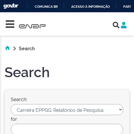
COMUNICA BR
ACESSO À INFORMAÇÃO
PARTI
Skip navigation
IR
PARA
O
CONTEÚDO
Search
Search
Search:
for