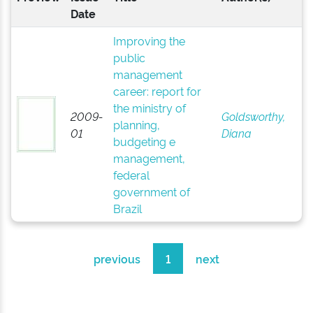
Date
Improving the
public
management
career: report for
the ministry of
2009-
Goldsworthy,
planning,
01
Diana
budgeting e
management,
federal
government of
Brazil
previous
1
next