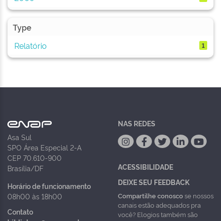
Type
Relatório
1
NAS REDES
Asa Sul
SPO Área Especial 2-A
CEP 70.610-900
ACESSIBILIDADE
Brasília/DF
DEIXE SEU FEEDBACK
Horário de funcionamento
Compartilhe conosco
se nossos
08h00 às 18h00
canais estão adequados pra
Contato
você? Elogios também são