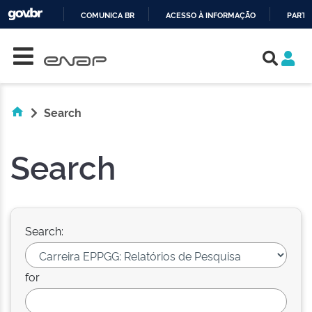
COMUNICA BR
ACESSO À INFORMAÇÃO
PARTI
Skip navigation
IR
PARA
O
CONTEÚDO
Search
Search
Search:
for