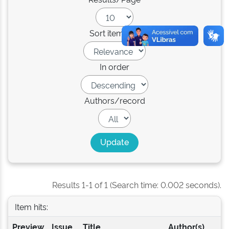
Sort items by
In order
Authors/record
Results 1-1 of 1 (Search time: 0.002 seconds).
Item hits:
Preview
Issue
Title
Author(s)