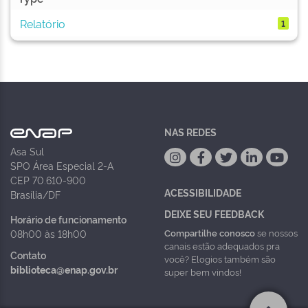
Relatório
1
NAS REDES
Asa Sul
SPO Área Especial 2-A
CEP 70.610-900
ACESSIBILIDADE
Brasília/DF
DEIXE SEU FEEDBACK
Horário de funcionamento
Compartilhe conosco
se nossos
08h00 às 18h00
canais estão adequados pra
Contato
você? Elogios também são
biblioteca@enap.gov.br
super bem vindos!