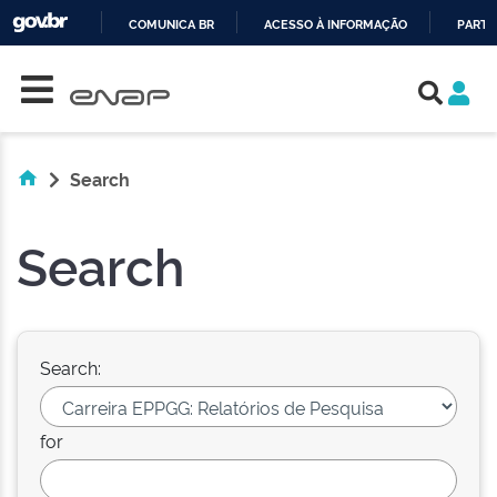
COMUNICA BR
ACESSO À INFORMAÇÃO
PARTI
Skip navigation
IR
PARA
O
CONTEÚDO
Search
Search
Search:
for