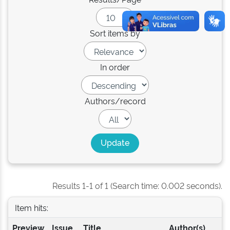
Sort items by
In order
Authors/record
Results 1-1 of 1 (Search time: 0.002 seconds).
Item hits:
Preview
Issue
Title
Author(s)