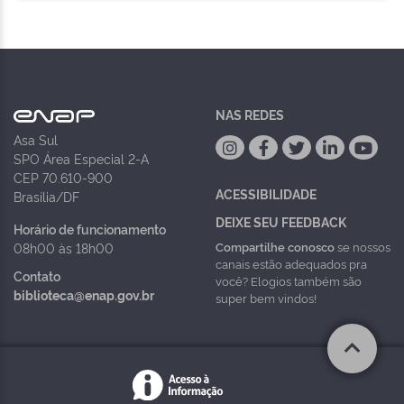
NAS REDES
Asa Sul
SPO Área Especial 2-A
CEP 70.610-900
ACESSIBILIDADE
Brasília/DF
DEIXE SEU FEEDBACK
Horário de funcionamento
Compartilhe conosco
se nossos
08h00 às 18h00
canais estão adequados pra
Contato
você? Elogios também são
biblioteca@enap.gov.br
super bem vindos!