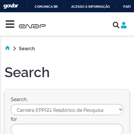
COMUNICA BR
ACESSO À INFORMAÇÃO
PARTI
Skip navigation
IR
PARA
O
CONTEÚDO
Search
Search
Search:
for