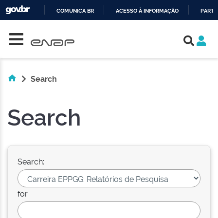
COMUNICA BR
ACESSO À INFORMAÇÃO
PARTI
Skip navigation
IR
PARA
O
CONTEÚDO
Search
Search
Search:
for