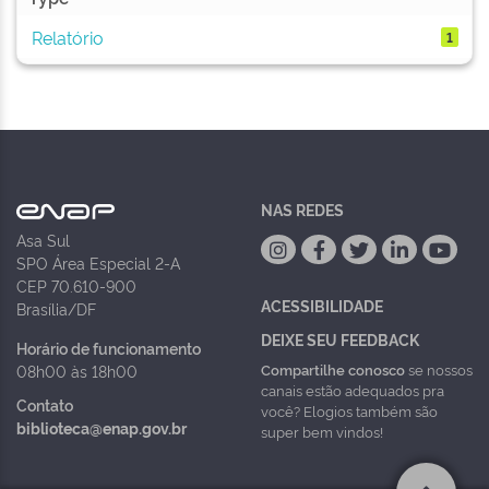
Relatório
1
NAS REDES
Asa Sul
SPO Área Especial 2-A
CEP 70.610-900
ACESSIBILIDADE
Brasília/DF
DEIXE SEU FEEDBACK
Horário de funcionamento
Compartilhe conosco
se nossos
08h00 às 18h00
canais estão adequados pra
Contato
você? Elogios também são
biblioteca@enap.gov.br
super bem vindos!