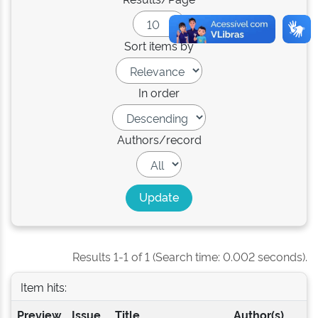
Sort items by
In order
Authors/record
Results 1-1 of 1 (Search time: 0.002 seconds).
Item hits:
Preview
Issue
Title
Author(s)