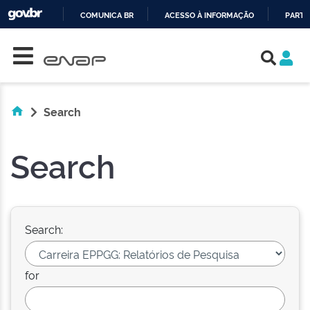
COMUNICA BR
ACESSO À INFORMAÇÃO
PARTI
Skip navigation
IR
PARA
O
CONTEÚDO
Search
Search
Search:
for