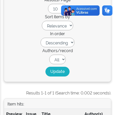
Sort items by
In order
Authors/record
Results 1-1 of 1 (Search time: 0.002 seconds).
Item hits:
Preview
Issue
Title
Author(s)