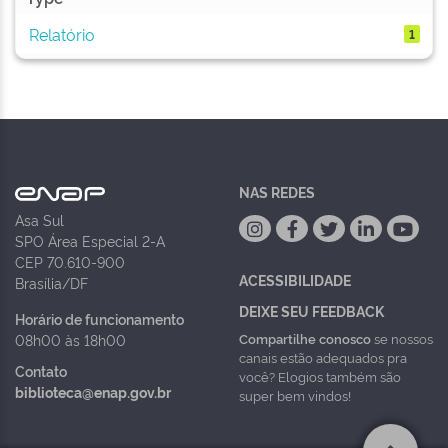
Relatório
1
NAS REDES
Asa Sul
SPO Área Especial 2-A
CEP 70.610-900
ACESSIBILIDADE
Brasília/DF
DEIXE SEU FEEDBACK
Horário de funcionamento
Compartilhe conosco
se nossos
08h00 às 18h00
canais estão adequados pra
Contato
você? Elogios também são
biblioteca@enap.gov.br
super bem vindos!