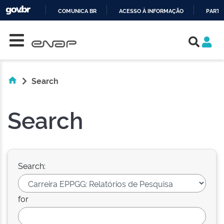
COMUNICA BR
ACESSO À INFORMAÇÃO
PARTI
Skip navigation
IR
PARA
O
CONTEÚDO
Search
Search
Search:
for