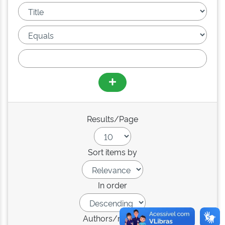
Results/Page
Sort items by
In order
Authors/record