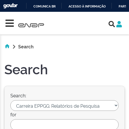
COMUNICA BR
ACESSO À INFORMAÇÃO
PARTI
Skip navigation
IR
PARA
O
CONTEÚDO
Search
Search
Search:
for