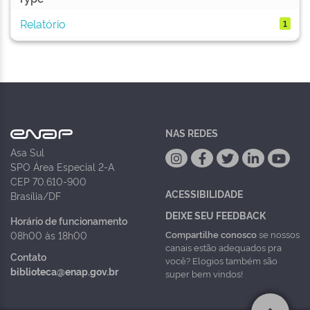
Relatório
1
NAS REDES
Asa Sul
SPO Área Especial 2-A
CEP 70.610-900
ACESSIBILIDADE
Brasília/DF
DEIXE SEU FEEDBACK
Horário de funcionamento
Compartilhe conosco
se nossos
08h00 às 18h00
canais estão adequados pra
Contato
você? Elogios também são
biblioteca@enap.gov.br
super bem vindos!