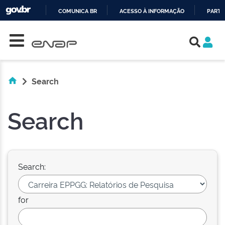
COMUNICA BR
ACESSO À INFORMAÇÃO
PARTI
Skip navigation
IR
PARA
O
CONTEÚDO
Search
Search
Search:
for