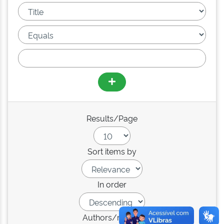
Results/Page
Sort items by
In order
Authors/record