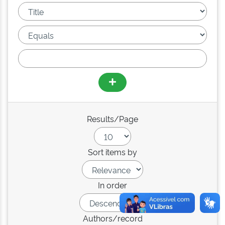
Results/Page
Sort items by
In order
Authors/record