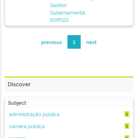
Gestión
Gubernamental
(EPPGG)
previous
1
next
Discover
Subject
administração pública
1
carreira pública
1
carrera
1