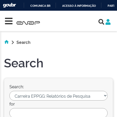
COMUNICA BR
ACESSO À INFORMAÇÃO
PARTI
Skip navigation
IR
PARA
O
CONTEÚDO
Search
Search
Search:
for