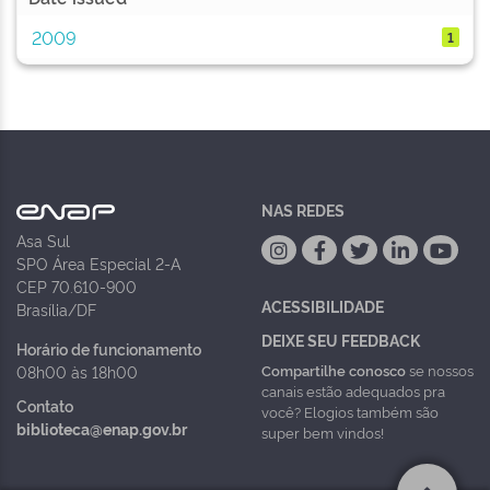
2009
1
NAS REDES
Asa Sul
SPO Área Especial 2-A
CEP 70.610-900
ACESSIBILIDADE
Brasília/DF
DEIXE SEU FEEDBACK
Horário de funcionamento
Compartilhe conosco
se nossos
08h00 às 18h00
canais estão adequados pra
Contato
você? Elogios também são
biblioteca@enap.gov.br
super bem vindos!