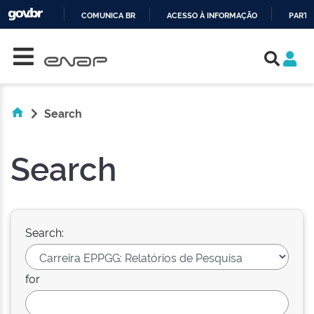
COMUNICA BR
ACESSO À INFORMAÇÃO
PARTI
Skip navigation
IR
PARA
O
CONTEÚDO
Search
Search
Search:
for