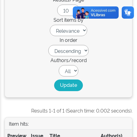
Sort items by
In order
Authors/record
Results 1-1 of 1 (Search time: 0.002 seconds).
Item hits:
Preview
Issue
Title
Author(s)