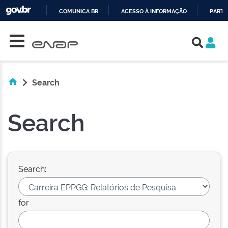
COMUNICA BR
ACESSO À INFORMAÇÃO
PARTI
Skip navigation
IR
PARA
O
CONTEÚDO
Search
Search
Search:
for