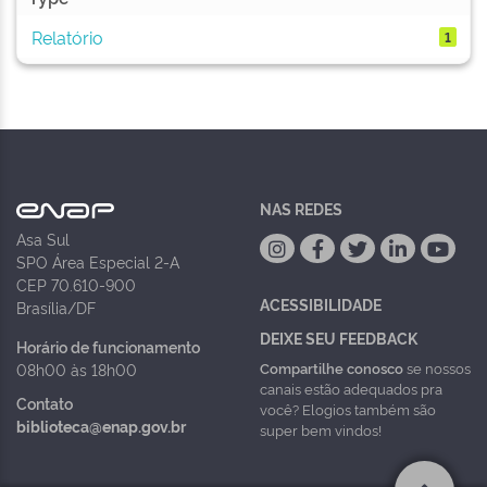
Relatório
1
NAS REDES
Asa Sul
SPO Área Especial 2-A
CEP 70.610-900
ACESSIBILIDADE
Brasília/DF
DEIXE SEU FEEDBACK
Horário de funcionamento
Compartilhe conosco
se nossos
08h00 às 18h00
canais estão adequados pra
Contato
você? Elogios também são
biblioteca@enap.gov.br
super bem vindos!