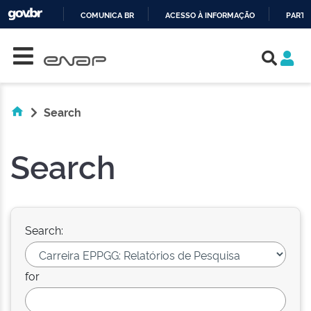
COMUNICA BR
ACESSO À INFORMAÇÃO
PARTI
Skip navigation
IR
PARA
O
CONTEÚDO
Search
Search
Search:
for