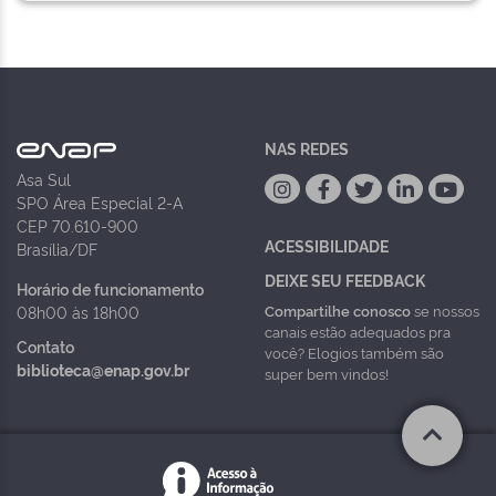
NAS REDES
Asa Sul
SPO Área Especial 2-A
CEP 70.610-900
ACESSIBILIDADE
Brasília/DF
DEIXE SEU FEEDBACK
Horário de funcionamento
Compartilhe conosco
se nossos
08h00 às 18h00
canais estão adequados pra
Contato
você? Elogios também são
biblioteca@enap.gov.br
super bem vindos!