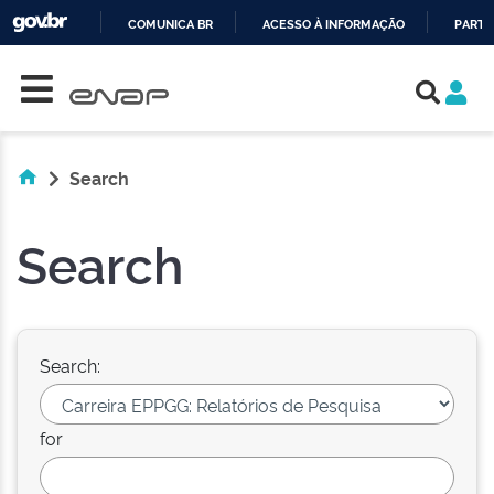
COMUNICA BR
ACESSO À INFORMAÇÃO
PARTI
Skip navigation
IR
PARA
O
CONTEÚDO
Search
Search
Search:
for