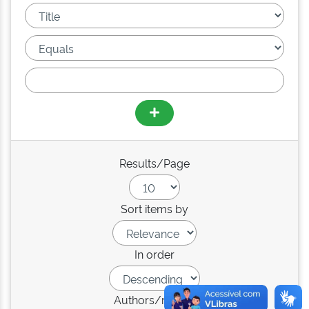
Results/Page
Sort items by
In order
Authors/record