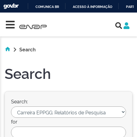
COMUNICA BR
ACESSO À INFORMAÇÃO
PARTI
Skip navigation
IR
PARA
O
CONTEÚDO
Search
Search
Search:
for