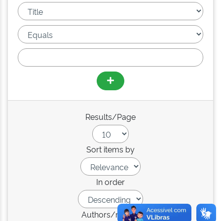
Results/Page
Sort items by
In order
Authors/record