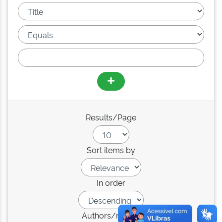
Results/Page
Sort items by
In order
Authors/record