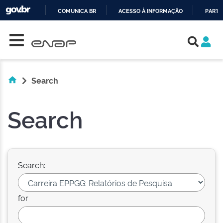
COMUNICA BR
ACESSO À INFORMAÇÃO
PARTI
Skip navigation
IR
PARA
O
CONTEÚDO
Search
Search
Search:
for