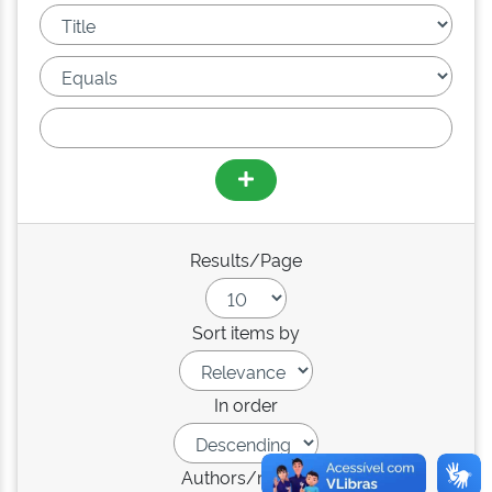
Results/Page
Sort items by
In order
Authors/record