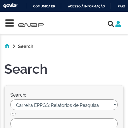
COMUNICA BR
ACESSO À INFORMAÇÃO
PARTI
Skip navigation
IR
PARA
O
CONTEÚDO
Search
Search
Search:
for