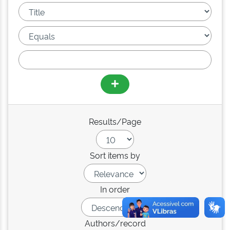
Results/Page
Sort items by
In order
Authors/record