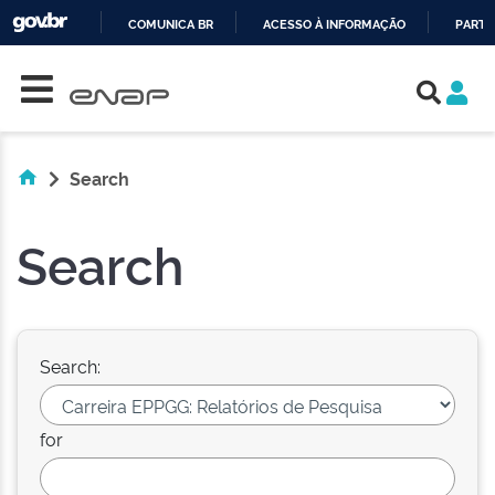
COMUNICA BR
ACESSO À INFORMAÇÃO
PARTI
Skip navigation
IR
PARA
O
CONTEÚDO
Search
Search
Search:
for