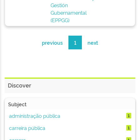
Gestión
Gubernamental
(EPPGG)
previous
1
next
Discover
Subject
administração pública
1
carreira pública
1
carrera
1