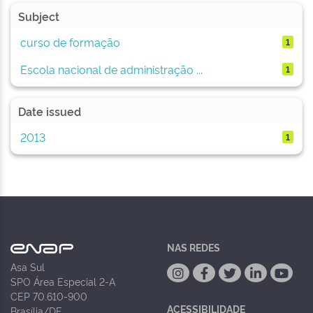
Subject
curso de formação
1
Escola nacional de administração ...
1
Date issued
2013
1
NAS REDES
Asa Sul
SPO Área Especial 2-A
CEP 70.610-900
ACESSIBILIDADE
Brasília/DF