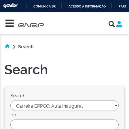
COMUNICA BR
ACESSO À INFORMAÇÃO
PARTI
Skip navigation
IR
PARA
O
CONTEÚDO
Search
Search
Search:
for