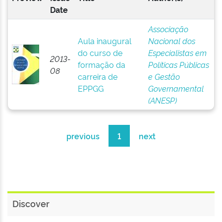
Date
Associação
Aula inaugural
Nacional dos
do curso de
Especialistas em
2013-
formação da
Políticas Públicas
08
carreira de
e Gestão
EPPGG
Governamental
(ANESP)
previous
1
next
Discover