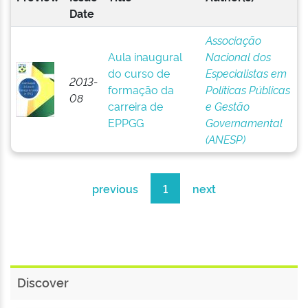
Date
Associação
Aula inaugural
Nacional dos
do curso de
Especialistas em
2013-
formação da
Políticas Públicas
08
carreira de
e Gestão
EPPGG
Governamental
(ANESP)
previous
1
next
Discover