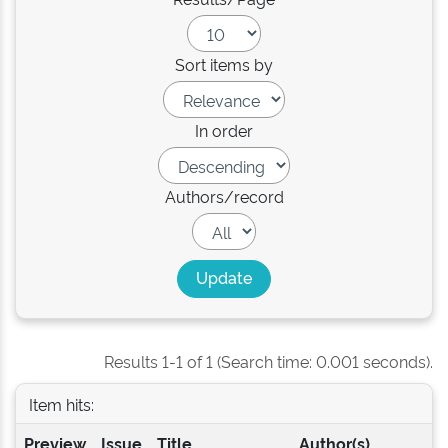
Sort items by
In order
Authors/record
Results 1-1 of 1 (Search time: 0.001 seconds).
Item hits:
Preview
Issue
Title
Author(s)