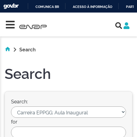
COMUNICA BR
ACESSO À INFORMAÇÃO
PARTI
Skip navigation
IR
PARA
O
CONTEÚDO
Search
Search
Search:
for