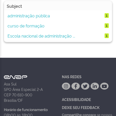
Subject
administração pública
1
curso de formação
1
Escola nacional de administração ...
1
NAS REDES
Asa Sul
SPO Área Especial 2-A
CEP 70.610-900
ACESSIBILIDADE
Brasília/DF
DEIXE SEU FEEDBACK
Horário de funcionamento
Compartilhe conosco
se nossos
08h00 às 18h00