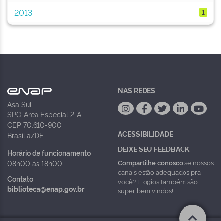
2013
1
NAS REDES
Asa Sul
SPO Área Especial 2-A
CEP 70.610-900
ACESSIBILIDADE
Brasília/DF
DEIXE SEU FEEDBACK
Horário de funcionamento
Compartilhe conosco
se nossos
08h00 às 18h00
canais estão adequados pra
Contato
você? Elogios também são
biblioteca@enap.gov.br
super bem vindos!