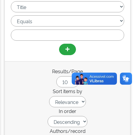
Results/Page
Sort items by
In order
Authors/record