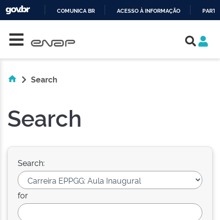
COMUNICA BR
ACESSO À INFORMAÇÃO
PARTI
Skip navigation
IR
PARA
O
CONTEÚDO
Search
Search
Search:
for