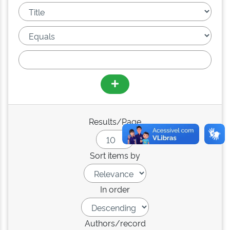
Results/Page
Sort items by
In order
Authors/record