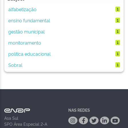
alfabetização
1
ensino fundamental
1
gestão municipal
1
monitoramento
1
política educacional
1
Sobral
1
NAS REDES
Asa Sul
SPO Área Especial 2-A