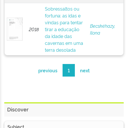
Sobressaltos ou
fortuna: as idas e
vindas para tentar
Becskéhazy,
2018
tirar a educação
Ilona
da idade das
cavernas em uma
terra desolada
previous
1
next
Discover
Subject