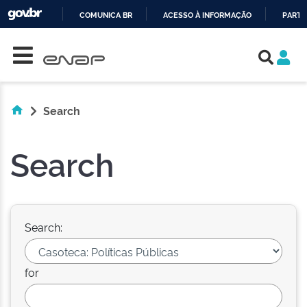
COMUNICA BR
ACESSO À INFORMAÇÃO
PARTI
Skip navigation
IR
PARA
O
CONTEÚDO
Search
Search
Search:
for