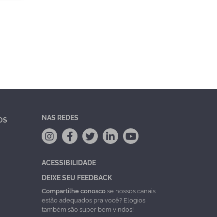
NAS REDES
OS
ACESSIBILIDADE
DEIXE SEU FEEDBACK
Compartilhe conosco
se nossos canais
estão adequados pra você? Elogios
também são super bem vindos!