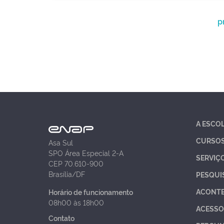
p
A ESCO
CURSO
Asa Sul
SPO Área Especial 2-A
SERVIÇ
CEP 70.610-900
Brasília/DF
PESQUI
ACONT
Horário de funcionamento
08h00 às 18h00
ACESSO
Contato