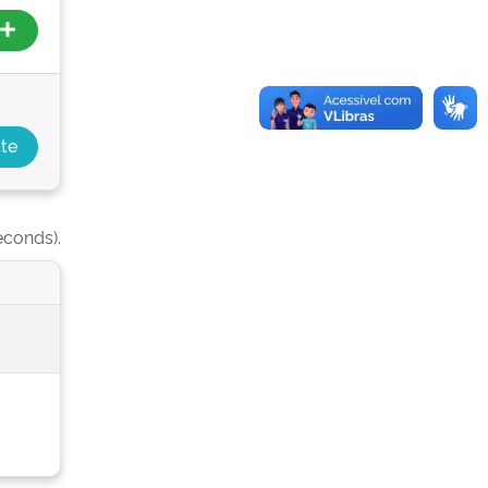
econds).