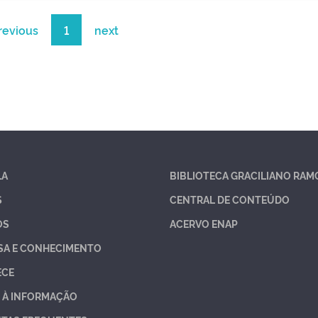
revious
1
next
LA
BIBLIOTECA GRACILIANO RAM
S
CENTRAL DE CONTEÚDO
OS
ACERVO ENAP
SA E CONHECIMENTO
ECE
 À INFORMAÇÃO