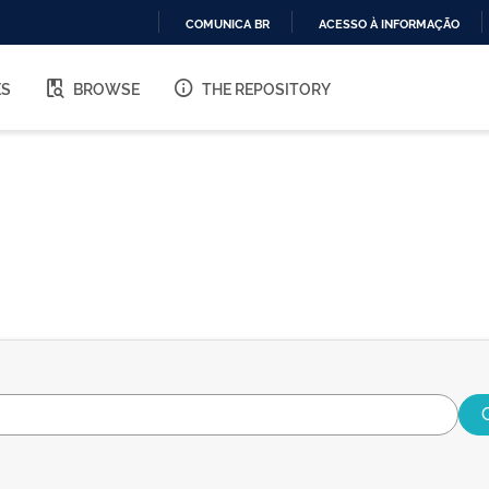
COMUNICA BR
ACESSO À INFORMAÇÃO
IR
PARA
ES
BROWSE
THE REPOSITORY
O
CONTEÚDO