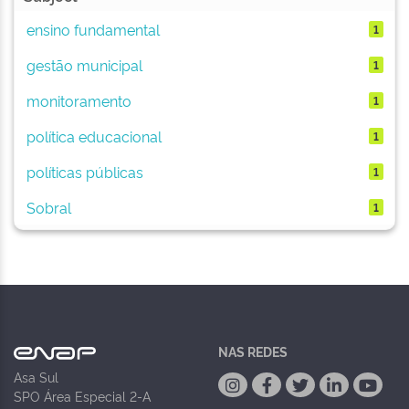
ensino fundamental
1
gestão municipal
1
monitoramento
1
política educacional
1
políticas públicas
1
Sobral
1
NAS REDES
Asa Sul
SPO Área Especial 2-A