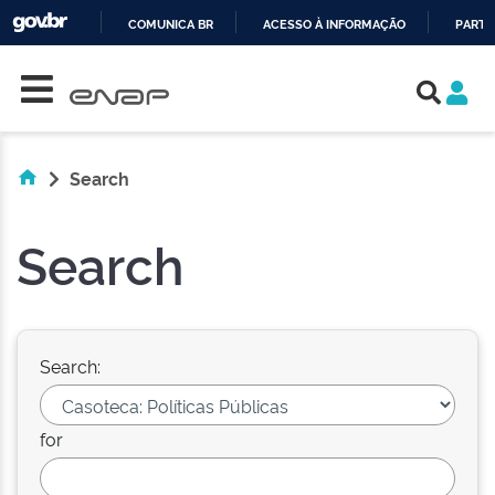
COMUNICA BR
ACESSO À INFORMAÇÃO
PARTI
Skip navigation
IR
PARA
O
CONTEÚDO
Search
Search
Search:
for