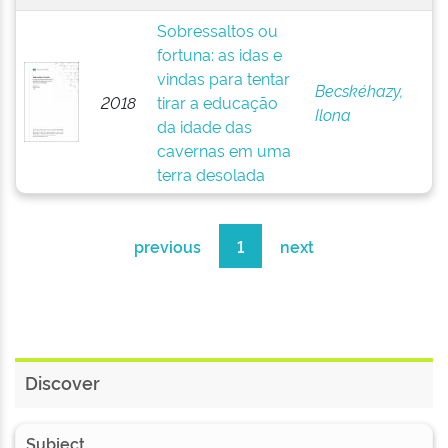
Sobressaltos ou
fortuna: as idas e
vindas para tentar
Becskéhazy,
2018
tirar a educação
Ilona
da idade das
cavernas em uma
terra desolada
previous
1
next
Discover
Subject