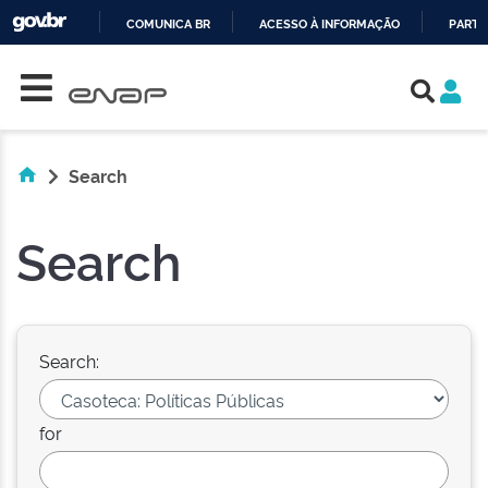
COMUNICA BR
ACESSO À INFORMAÇÃO
PARTI
Skip navigation
IR
PARA
O
CONTEÚDO
Search
Search
Search:
for