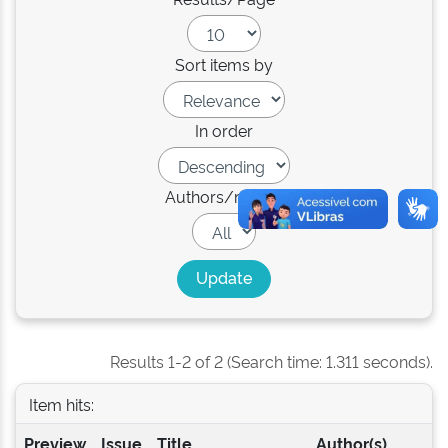
Sort items by
In order
Authors/record
Results 1-2 of 2 (Search time: 1.311 seconds).
Item hits:
Preview
Issue
Title
Author(s)