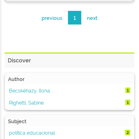
previous
1
next
Discover
Author
Becskéhazy, Ilona
1
Righetti, Sabine
1
Subject
política educacional
2