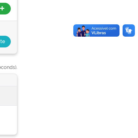
econds).