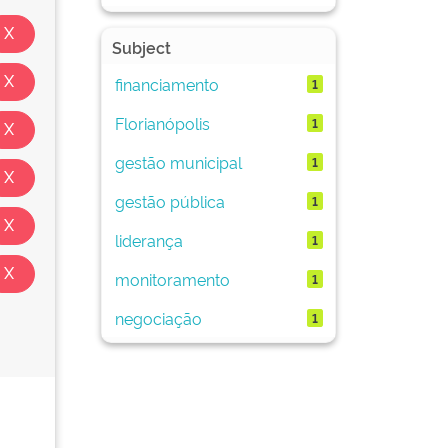
Subject
financiamento
1
Florianópolis
1
gestão municipal
1
gestão pública
1
liderança
1
monitoramento
1
negociação
1