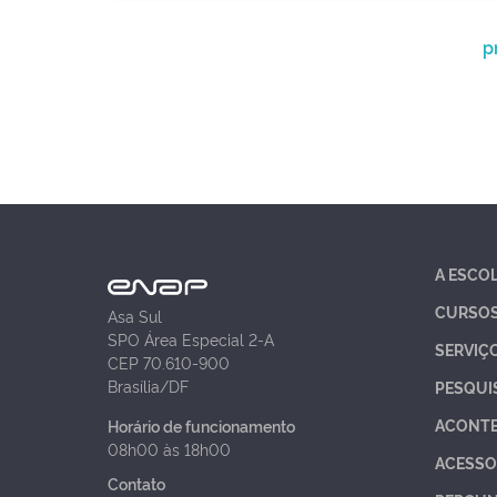
p
A ESCO
CURSO
Asa Sul
SPO Área Especial 2-A
SERVIÇ
CEP 70.610-900
Brasília/DF
PESQUI
ACONT
Horário de funcionamento
08h00 às 18h00
ACESSO
Contato