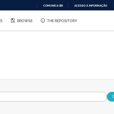
COMUNICA BR
ACESSO À INFORMAÇÃO
IR
PARA
ES
BROWSE
THE REPOSITORY
O
CONTEÚDO