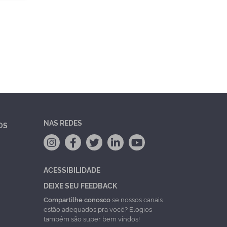
NAS REDES
OS
ACESSIBILIDADE
DEIXE SEU FEEDBACK
Compartilhe conosco
se nossos canais
estão adequados pra você? Elogios
também são super bem vindos!