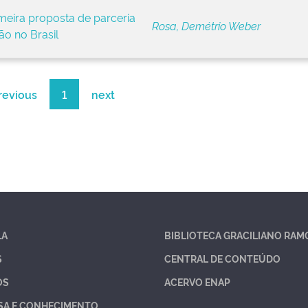
meira proposta de parceria
Rosa, Demétrio Weber
o no Brasil
revious
1
next
LA
BIBLIOTECA GRACILIANO RAM
S
CENTRAL DE CONTEÚDO
OS
ACERVO ENAP
SA E CONHECIMENTO