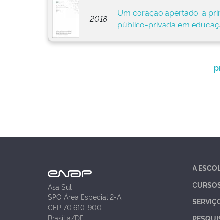
Um coração apertado: a pri
2018
público-privada em educaçã
p
A ESCO
CURSO
Asa Sul
SPO Área Especial 2-A
SERVIÇ
CEP 70.610-900
Brasília/DF
PESQUI