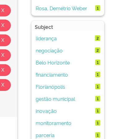
Rosa, Demétrio Weber
1
Subject
liderança
2
negociação
2
Belo Horizonte
1
financiamento
1
Florianópolis
1
gestão municipal
1
inovação
1
monitoramento
1
parceria
1