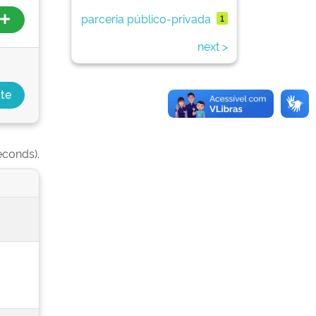
parceria público-privada
1
next >
econds).