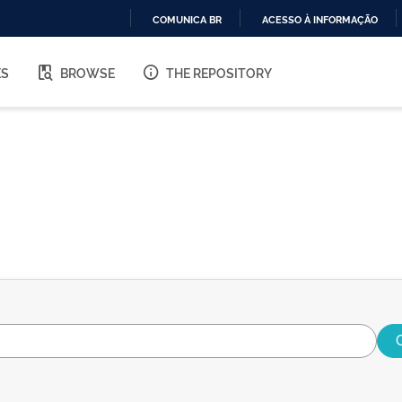
COMUNICA BR
ACESSO À INFORMAÇÃO
IR
PARA
ES
BROWSE
THE REPOSITORY
O
CONTEÚDO