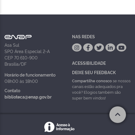
NAS REDES
Asa Sul
SPO Área Especial 2-A
CEP 70.610-900
ACESSIBILIDADE
Brasília/DF
DEIXE SEU FEEDBACK
Horário de funcionamento
Compartilhe conosco
se nossos
08h00 às 18h00
canais estão adequados pra
Contato
você? Elogios também são
biblioteca@enap.gov.br
super bem vindos!