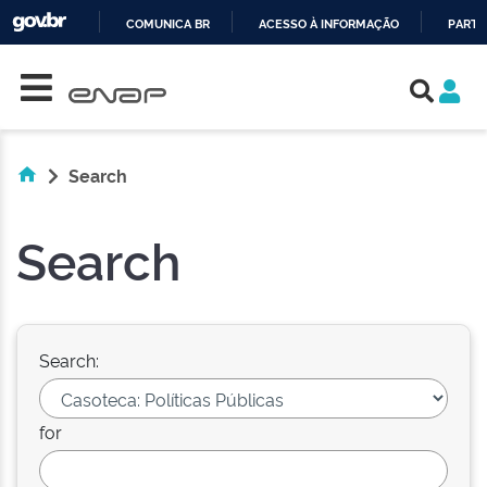
COMUNICA BR
ACESSO À INFORMAÇÃO
PARTI
Skip navigation
IR
PARA
O
CONTEÚDO
Search
Search
Search:
for