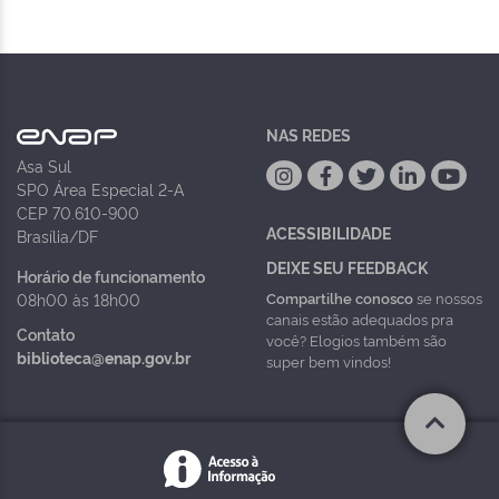
NAS REDES
Asa Sul
SPO Área Especial 2-A
CEP 70.610-900
ACESSIBILIDADE
Brasília/DF
DEIXE SEU FEEDBACK
Horário de funcionamento
Compartilhe conosco
se nossos
08h00 às 18h00
canais estão adequados pra
Contato
você? Elogios também são
biblioteca@enap.gov.br
super bem vindos!