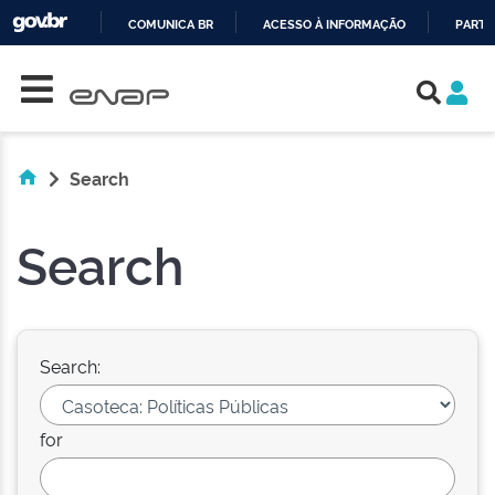
COMUNICA BR
ACESSO À INFORMAÇÃO
PARTI
Skip navigation
IR
PARA
O
CONTEÚDO
Search
Search
Search:
for