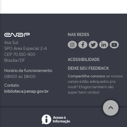
NAS REDES
Asa Sul
SPO Área Especial 2-A
CEP 70.610-900
ACESSIBILIDADE
Brasília/DF
DEIXE SEU FEEDBACK
Horário de funcionamento
Compartilhe conosco
se nossos
08h00 às 18h00
canais estão adequados pra
Contato
você? Elogios também são
biblioteca@enap.gov.br
super bem vindos!