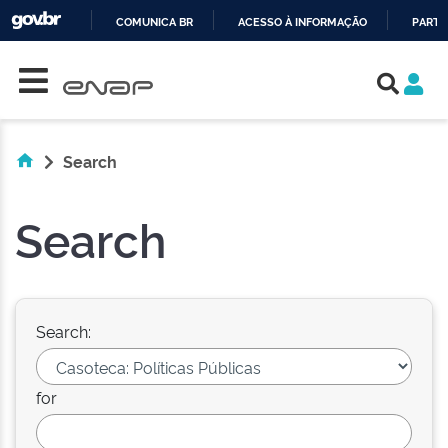
COMUNICA BR
ACESSO À INFORMAÇÃO
PARTI
Skip navigation
IR
PARA
O
CONTEÚDO
Search
Search
Search:
for