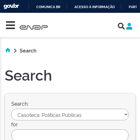
COMUNICA BR
ACESSO À INFORMAÇÃO
PARTI
Skip navigation
IR
PARA
O
CONTEÚDO
Search
Search
Search:
for