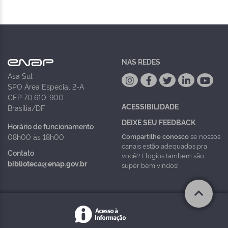
NAS REDES
Asa Sul
SPO Área Especial 2-A
CEP 70.610-900
ACESSIBILIDADE
Brasília/DF
DEIXE SEU FEEDBACK
Horário de funcionamento
Compartilhe conosco
se nossos
08h00 às 18h00
canais estão adequados pra
Contato
você? Elogios também são
biblioteca@enap.gov.br
super bem vindos!