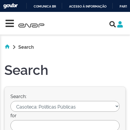
COMUNICA BR
ACESSO À INFORMAÇÃO
PARTI
Skip navigation
IR
PARA
O
CONTEÚDO
Search
Search
Search:
for