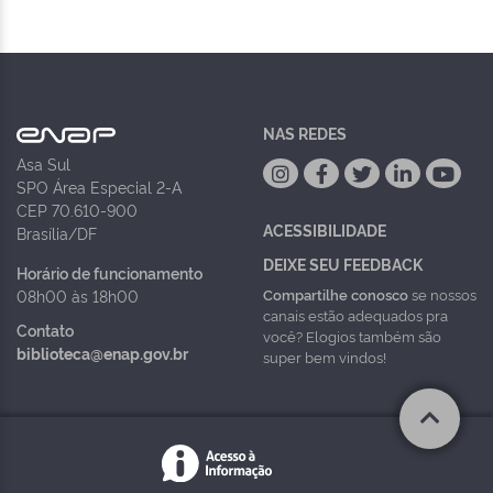
NAS REDES
Asa Sul
SPO Área Especial 2-A
CEP 70.610-900
ACESSIBILIDADE
Brasília/DF
DEIXE SEU FEEDBACK
Horário de funcionamento
Compartilhe conosco
se nossos
08h00 às 18h00
canais estão adequados pra
Contato
você? Elogios também são
biblioteca@enap.gov.br
super bem vindos!