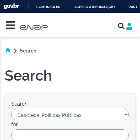
COMUNICA BR
ACESSO À INFORMAÇÃO
PARTI
Skip navigation
IR
PARA
O
CONTEÚDO
Search
Search
Search:
for