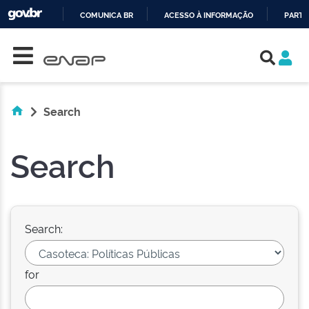
COMUNICA BR
ACESSO À INFORMAÇÃO
PARTI
Skip navigation
IR
PARA
O
CONTEÚDO
Search
Search
Search:
for