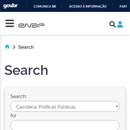
COMUNICA BR
ACESSO À INFORMAÇÃO
PARTI
Skip navigation
IR
PARA
O
CONTEÚDO
Search
Search
Search:
for