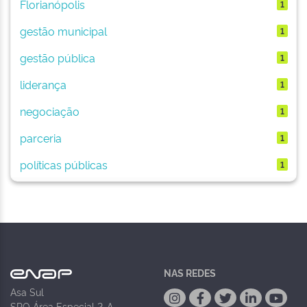
Florianópolis
1
gestão municipal
1
gestão pública
1
liderança
1
negociação
1
parceria
1
políticas públicas
1
NAS REDES
Asa Sul
SPO Área Especial 2-A