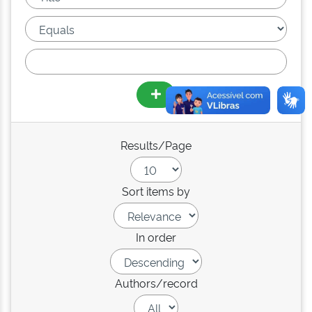
Results/Page
Sort items by
In order
Authors/record