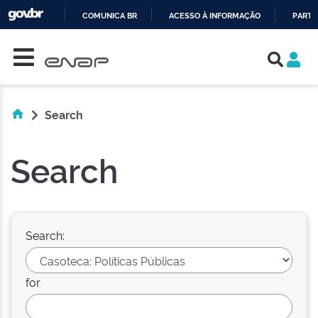
COMUNICA BR
ACESSO À INFORMAÇÃO
PARTI
Skip navigation
IR
PARA
O
CONTEÚDO
Search
Search
Search:
for