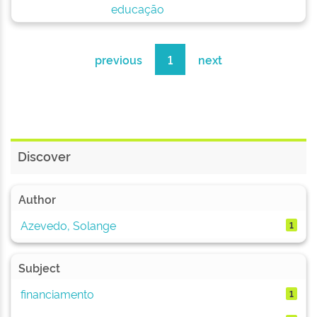
educação
previous
1
next
Discover
Author
Azevedo, Solange
1
Subject
financiamento
1