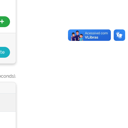
econds).