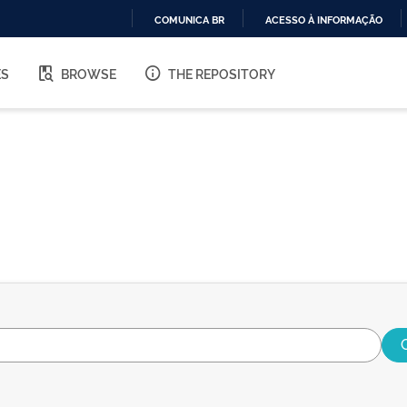
COMUNICA BR
ACESSO À INFORMAÇÃO
IR
PARA
ES
BROWSE
THE REPOSITORY
O
CONTEÚDO