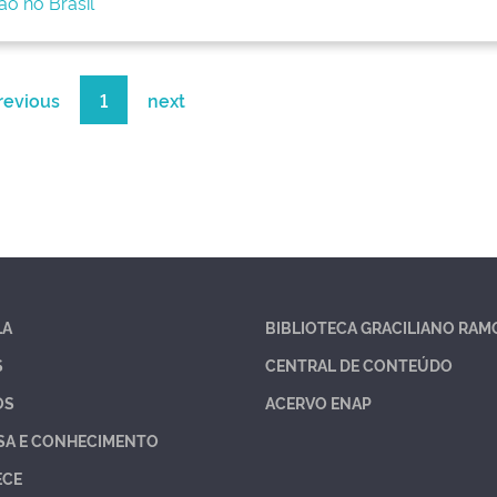
o no Brasil
revious
1
next
LA
BIBLIOTECA GRACILIANO RAM
S
CENTRAL DE CONTEÚDO
OS
ACERVO ENAP
SA E CONHECIMENTO
ECE