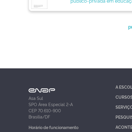
público-privada em educaçã
p
A ESCO
CURSO
Asa Sul
SPO Área Especial 2-A
SERVIÇ
CEP 70.610-900
Brasília/DF
PESQUI
ACONT
Horário de funcionamento