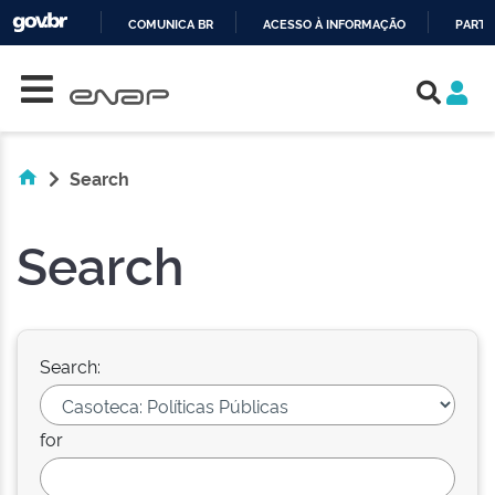
COMUNICA BR
ACESSO À INFORMAÇÃO
PARTI
Skip navigation
IR
PARA
O
CONTEÚDO
Search
Search
Search:
for