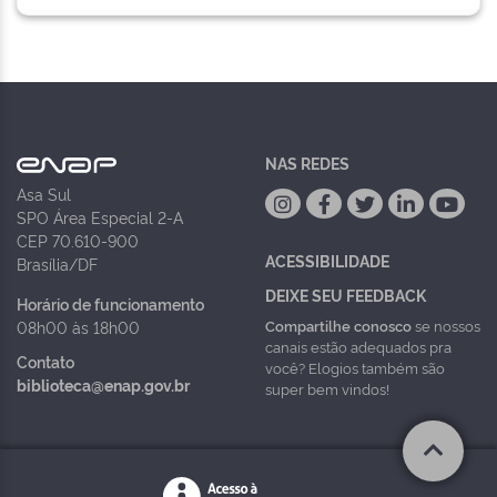
NAS REDES
Asa Sul
SPO Área Especial 2-A
CEP 70.610-900
ACESSIBILIDADE
Brasília/DF
DEIXE SEU FEEDBACK
Horário de funcionamento
Compartilhe conosco
se nossos
08h00 às 18h00
canais estão adequados pra
Contato
você? Elogios também são
biblioteca@enap.gov.br
super bem vindos!