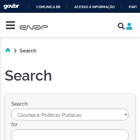
COMUNICA BR
ACESSO À INFORMAÇÃO
PARTI
Skip navigation
IR
PARA
O
CONTEÚDO
Search
Search
Search:
for