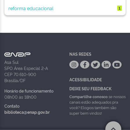
reforma educacional
1
NAS REDES
Asa Sul
SPO Área Especial 2-A
CEP 70.610-900
ACESSIBILIDADE
Brasília/DF
DEIXE SEU FEEDBACK
Horário de funcionamento
Compartilhe conosco
se nossos
08h00 às 18h00
canais estão adequados pra
Contato
você? Elogios também são
biblioteca@enap.gov.br
super bem vindos!