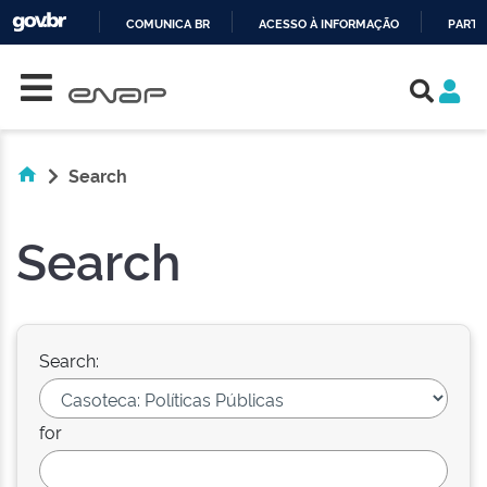
COMUNICA BR
ACESSO À INFORMAÇÃO
PARTI
Skip navigation
IR
PARA
O
CONTEÚDO
Search
Search
Search:
for