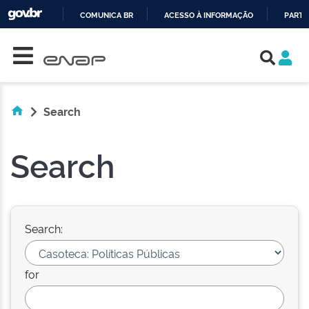
COMUNICA BR
ACESSO À INFORMAÇÃO
PARTI
Skip navigation
IR
PARA
O
CONTEÚDO
Search
Search
Search:
for