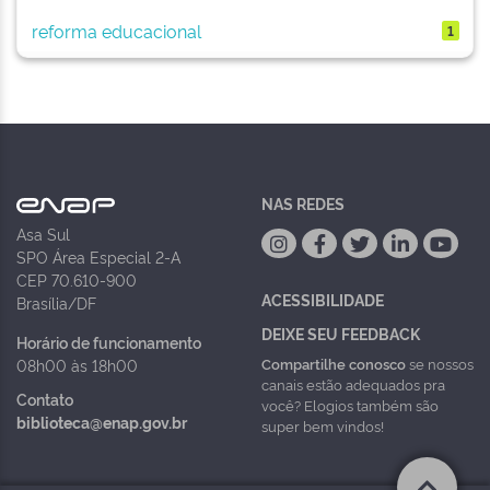
reforma educacional
1
NAS REDES
Asa Sul
SPO Área Especial 2-A
CEP 70.610-900
ACESSIBILIDADE
Brasília/DF
DEIXE SEU FEEDBACK
Horário de funcionamento
Compartilhe conosco
se nossos
08h00 às 18h00
canais estão adequados pra
Contato
você? Elogios também são
biblioteca@enap.gov.br
super bem vindos!