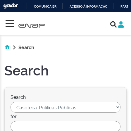
COMUNICA BR
ACESSO À INFORMAÇÃO
PARTI
Skip navigation
IR
PARA
O
CONTEÚDO
Search
Search
Search:
for