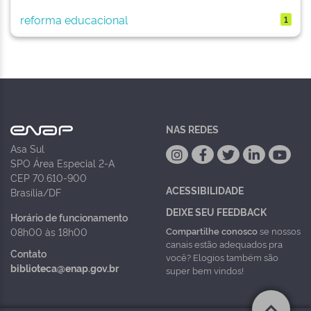
reforma educacional
1
NAS REDES
Asa Sul
SPO Área Especial 2-A
CEP 70.610-900
ACESSIBILIDADE
Brasília/DF
DEIXE SEU FEEDBACK
Horário de funcionamento
Compartilhe conosco
se nossos
08h00 às 18h00
canais estão adequados pra
Contato
você? Elogios também são
biblioteca@enap.gov.br
super bem vindos!