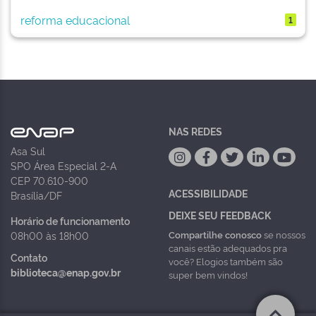
reforma educacional
1
NAS REDES
Asa Sul
SPO Área Especial 2-A
CEP 70.610-900
ACESSIBILIDADE
Brasília/DF
DEIXE SEU FEEDBACK
Horário de funcionamento
Compartilhe conosco
se nossos
08h00 às 18h00
canais estão adequados pra
Contato
você? Elogios também são
biblioteca@enap.gov.br
super bem vindos!