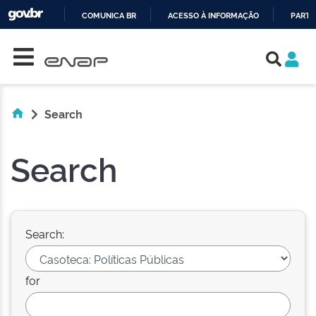
COMUNICA BR
ACESSO À INFORMAÇÃO
PARTI
Skip navigation
IR
PARA
O
CONTEÚDO
Search
Search
Search:
for