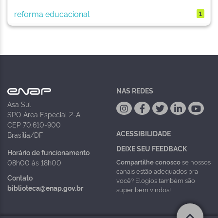
reforma educacional
1
NAS REDES
Asa Sul
SPO Área Especial 2-A
CEP 70.610-900
ACESSIBILIDADE
Brasília/DF
DEIXE SEU FEEDBACK
Horário de funcionamento
Compartilhe conosco
se nossos
08h00 às 18h00
canais estão adequados pra
Contato
você? Elogios também são
biblioteca@enap.gov.br
super bem vindos!