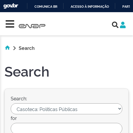
COMUNICA BR
ACESSO À INFORMAÇÃO
PARTI
Skip navigation
IR
PARA
O
CONTEÚDO
Search
Search
Search:
for