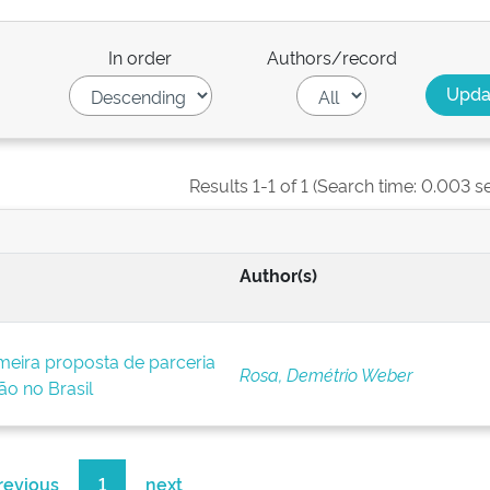
In order
Authors/record
Results 1-1 of 1 (Search time: 0.003 s
Author(s)
meira proposta de parceria
Rosa, Demétrio Weber
o no Brasil
revious
1
next