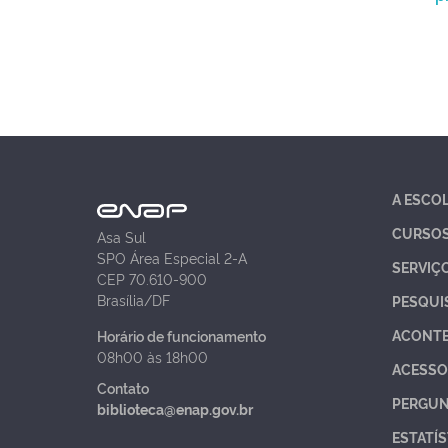
A ESCO
CURSO
Asa Sul
SPO Área Especial 2-A
SERVIÇ
CEP 70.610-900
Brasília/DF
PESQUI
ACONT
Horário de funcionamento
08h00 às 18h00
ACESSO
Contato
PERGUN
biblioteca@enap.gov.br
ESTATÍS