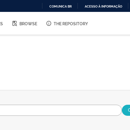
COMUNICA BR
ACESSO À INFORMAÇÃO
IR
PARA
ES
BROWSE
THE REPOSITORY
O
CONTEÚDO