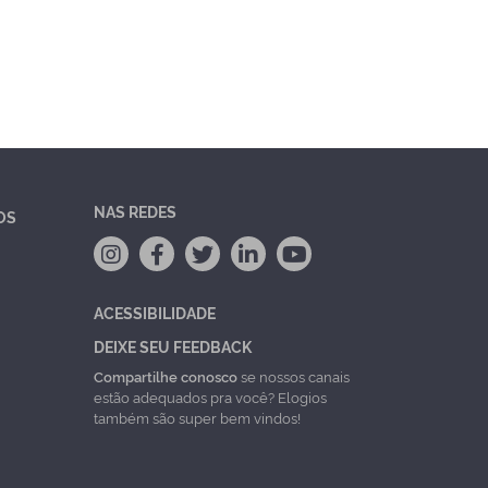
NAS REDES
OS
ACESSIBILIDADE
DEIXE SEU FEEDBACK
Compartilhe conosco
se nossos canais
estão adequados pra você? Elogios
também são super bem vindos!