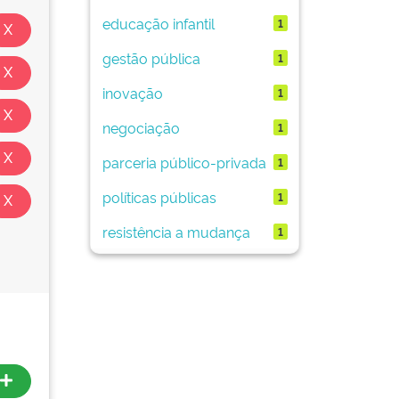
educação infantil
1
gestão pública
1
inovação
1
negociação
1
parceria público-privada
1
políticas públicas
1
resistência a mudança
1