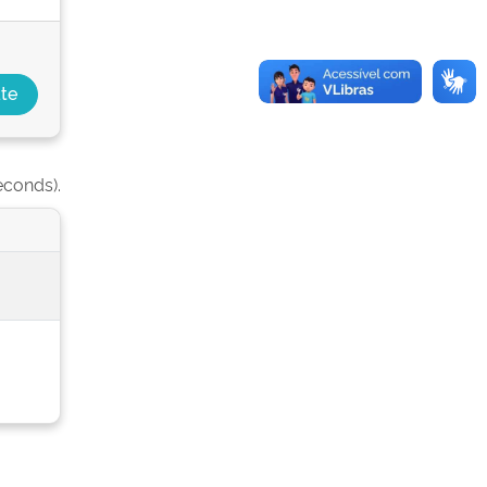
econds).