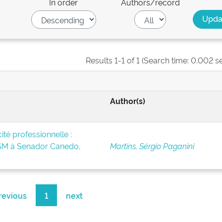
In order
Authors/record
Results 1-1 of 1 (Search time: 0.002 s
Author(s)
té professionnelle :
BSM à Senador Canedo,
Martins, Sérgio Paganini
revious
1
next