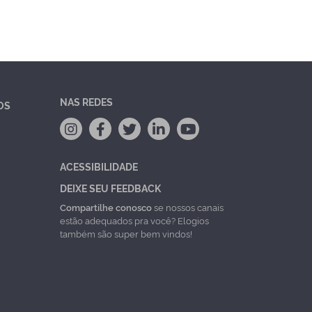
NAS REDES
OS
ACESSIBILIDADE
DEIXE SEU FEEDBACK
Compartilhe conosco
se nossos canais
estão adequados pra você? Elogios
também são super bem vindos!