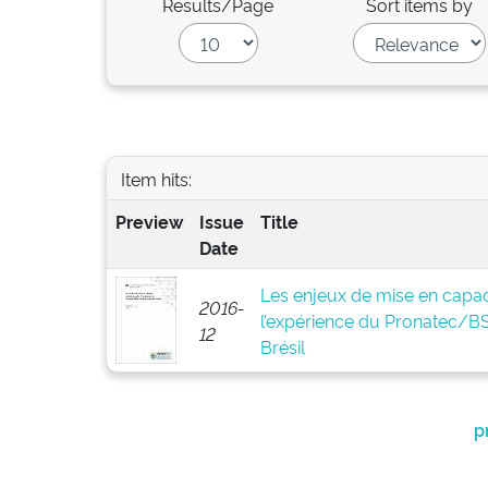
Results/Page
Sort items by
Item hits:
Preview
Issue
Title
Date
Les enjeux de mise en capaci
2016-
l’expérience du Pronatec/
12
Brésil
p