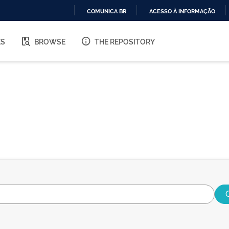
COMUNICA BR
ACESSO À INFORMAÇÃO
IR
PARA
ES
BROWSE
THE REPOSITORY
O
CONTEÚDO