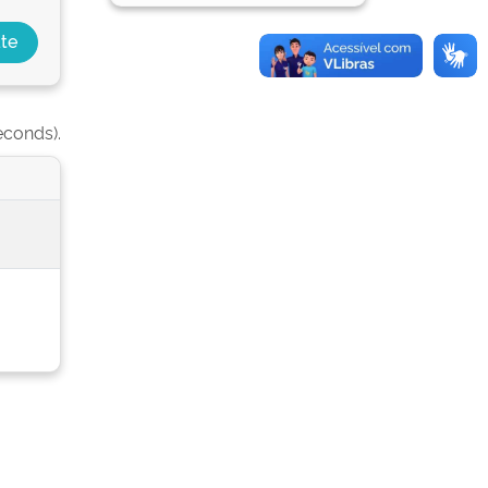
econds).