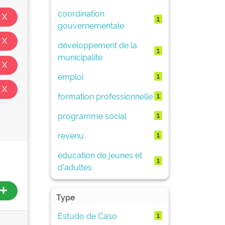
coordination
1
gouvernementale
développement de la
1
municipalité
emploi
1
formation professionnelle
1
programme social
1
revenu
1
éducation de jeunes et
1
d'adultes
Type
Estudo de Caso
1